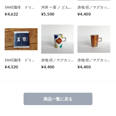
SAKE珈琲 ドリッ
河井 一喜 ／ どんぶ
赤地 径／マグカッ
プパック 10個入
り鉢・中鉢
プ10
¥4,622
¥5,500
¥4,400
【ギフトセット】
SAKE珈琲 ドリッ
赤地 径／マグカッ
赤地 径／マグカッ
プパック 10個入
プ12
プ3
¥4,320
¥4,400
¥4,400
り
商品一覧に戻る