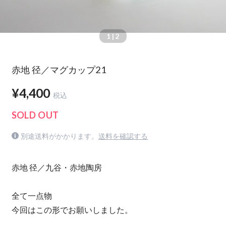
1
| 2
赤地 径／マグカップ21
¥4,400
税込
SOLD OUT
別途送料がかかります。
送料を確認する
赤地 径／九谷・赤地陶房
全て一点物
今回はこの形でお願いしました。