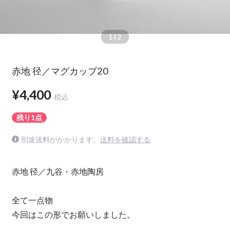
1
| 2
赤地 径／マグカップ20
¥4,400
税込
残り1点
別途送料がかかります。
送料を確認する
赤地 径／九谷・赤地陶房
全て一点物
今回はこの形でお願いしました。