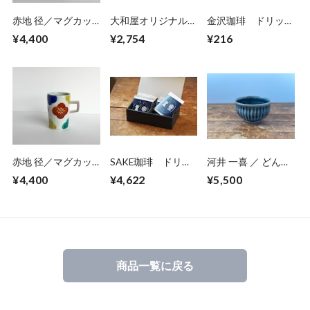
赤地 径／マグカッ
大和屋オリジナル
金沢珈琲 ドリップ
プ10
カフェオレベース
パック
¥4,400
¥2,754
¥216
3本セット
赤地 径／マグカッ
SAKE珈琲 ドリッ
河井 一喜 ／ どんぶ
プ12
プパック 10個入
り鉢・中鉢
¥4,400
¥4,622
¥5,500
【ギフトセット】
商品一覧に戻る