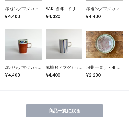
赤地 径／マグカッ
SAKE珈琲 ドリッ
赤地 径／マグカッ
プ12
プパック 10個入
プ20
¥4,400
¥4,320
¥4,400
り
赤地 径／マグカッ
赤地 径／マグカッ
河井 一喜 ／ 小皿
プ10
プ9
赤
¥4,400
¥4,400
¥2,200
商品一覧に戻る