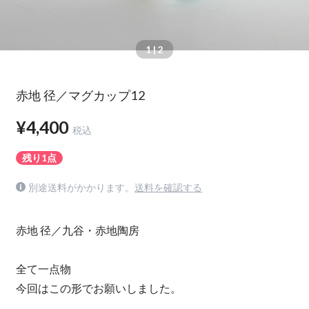
1
| 2
赤地 径／マグカップ12
¥4,400
税込
残り1点
別途送料がかかります。
送料を確認する
赤地 径／九谷・赤地陶房
全て一点物
今回はこの形でお願いしました。