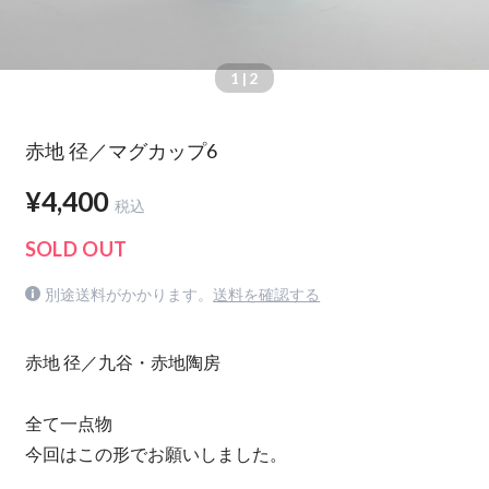
1
| 2
赤地 径／マグカップ6
¥4,400
税込
SOLD OUT
別途送料がかかります。
送料を確認する
赤地 径／九谷・赤地陶房
全て一点物
今回はこの形でお願いしました。