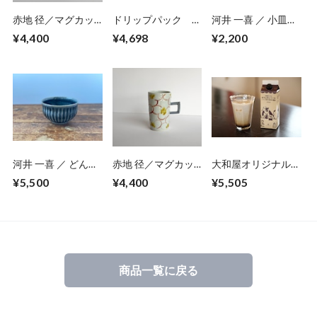
赤地 径／マグカッ
ドリップパック 石
河井 一喜 ／ 小皿
プ12
川めぐり【ギフトセ
赤
¥4,400
¥4,698
¥2,200
ット】
河井 一喜 ／ どんぶ
赤地 径／マグカッ
大和屋オリジナル
り鉢・中鉢
プ17
カフェオレベース
¥5,500
¥4,400
¥5,505
6本セット
商品一覧に戻る