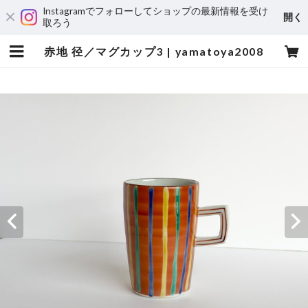
Instagramでフォローしてショップの最新情報を受け
開く
取ろう
赤地 径／マグカップ3 | yamatoya2008