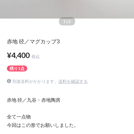
1
| 2
赤地 径／マグカップ3
¥4,400
税込
残り1点
別途送料がかかります。
送料を確認する
赤地 径／九谷・赤地陶房
全て一点物
今回はこの形でお願いしました。