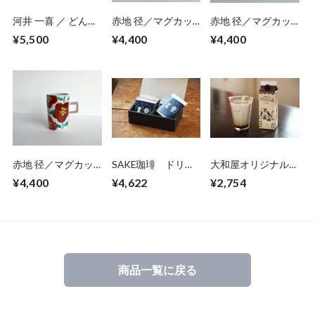
河井 一喜 ／ どんぶ
赤地 径／マグカッ
赤地 径／マグカッ
り鉢・中鉢
プ11
プ16
¥5,500
¥4,400
¥4,400
赤地 径／マグカッ
SAKE珈琲 ドリッ
大和屋オリジナル
プ8
プパック 10個入
カフェオレベース
¥4,400
¥4,622
¥2,754
【ギフトセット】
3本セット
商品一覧に戻る